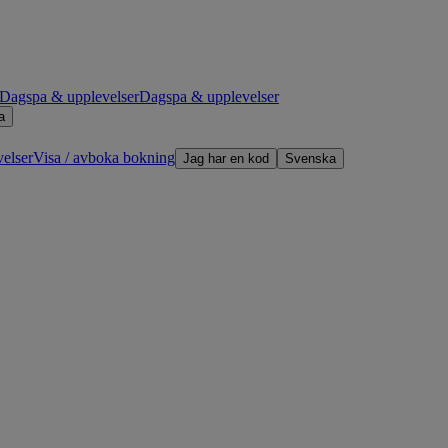
Dagspa & upplevelser
Dagspa & upplevelser
a
elser
Visa / avboka bokning
Jag har en kod
Svenska