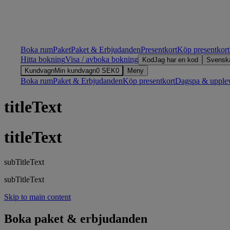
Boka rum
Paket
Paket & Erbjudanden
Presentkort
Köp presentkort
Hitta bokning
Visa / avboka bokning
Kod
Jag har en kod
Svensk
Kundvagn
Min kundvagn
0
SEK
0
Meny
Boka rum
Paket & Erbjudanden
Köp presentkort
Dagspa & upplev
titleText
titleText
subTitleText
subTitleText
Skip to main content
Boka paket & erbjudanden