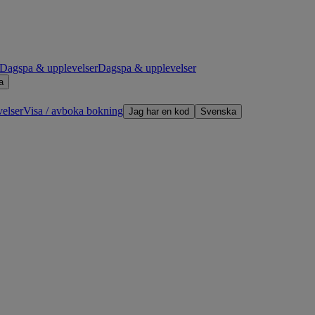
Dagspa & upplevelser
Dagspa & upplevelser
a
elser
Visa / avboka bokning
Jag har en kod
Svenska