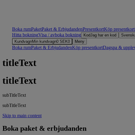
Boka rum
Paket
Paket & Erbjudanden
Presentkort
Köp presentkort
Hitta bokning
Visa / avboka bokning
Kod
Jag har en kod
Svensk
Kundvagn
Min kundvagn
0
SEK
0
Meny
Boka rum
Paket & Erbjudanden
Köp presentkort
Dagspa & upplev
titleText
titleText
subTitleText
subTitleText
Skip to main content
Boka paket & erbjudanden